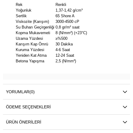
Rek
Renkli
Yoğunluk
1,37-1,42 g/cm³
Sertlik
65 Shore A
Viskozite (Karışım)
3000-4500 cP
Su Buharı Geçirgenliği
0,8 gr/m² saat
Kopma Mukavemeti
8 (N/mm²) (+23°C)
Uzama Yüzdesi
≥%500
Karışım Kap Ömrü
30 Dakika
Kuruma Yüzdesi
4-6 Saat
Yeniden Kat Atma
12-24 Saat
Betona Yapışma
2,5 (N/mm²)
YORUMLAR
(0)
ÖDEME SEÇENEKLERI
ÜRÜN ÖNERILERI