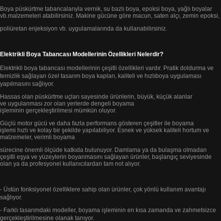
Boya püskürtme tabancalarıyla vernik, su bazlı boya,
epoksi boya, yağlı boyalar
vb.
malzemeleri atabilirsiniz.
Makine gücüne göre macun, saten alçı, zemin epoksi,
poliüretan enjeksiyon vb. uygulamalarında da kullanabilirsiniz.
Elektrikli Boya Tabancası Modellerinin Özellikleri Nelerdir?
Elektrikli boya tabancası modellerinin çeşitli özellikleri vardır. Pratik doldurma ve
temizlik sağlayan özel tasarım boya kapları, kaliteli
ve hızlı
boya uygulaması
yapılmasını sağlıyor.
Hassas olan püskürtme uçları sayesinde ürünlerin, büyük, küçük alanlar
ve
uygulanması zor olan yerlerde
dengeli boyama
işleminin gerçekleştirilmesi mümkün oluyor.
Güçlü motor gücü ve daha fazla performans
gösteren çeşitler ile boyama
işlemi
hızlı ve kolay bir şekilde yapılabiliyor. Esnek ve yüksek kaliteli hortum ve
malzemeler, verimli boyama
sürecine önemli ölçüde katkıda bulunuyor.
Damlama ya da bulaşma olmadan
çeşitli eşya ve yüzeylerin boyanmasını sağlayan ürünler,
başlangıç seviyesinde
olan ya da profesyonel
kullanıcılardan tam not alıyor.
- Üstün fonksiyonel özelliklere sahip olan ürünler, çok yönlü kullanım avantajı
sağlıyor.
- Farklı tasarımdaki modeller, boyama işleminin en kısa zamanda ve zahmetsizce
gerçekleştirilmesine
olanak tanıyor.