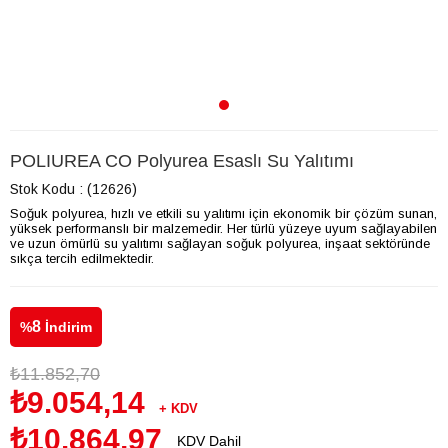
POLIUREA CO Polyurea Esaslı Su Yalıtımı
Stok Kodu
(12626)
Soğuk polyurea, hızlı ve etkili su yalıtımı için ekonomik bir çözüm sunan,
yüksek performanslı bir malzemedir. Her türlü yüzeye uyum sağlayabilen
ve uzun ömürlü su yalıtımı sağlayan soğuk polyurea, inşaat sektöründe
sıkça tercih edilmektedir.
8
%
İndirim
₺11.852,70
₺9.054,14
+ KDV
₺10.864,97
KDV Dahil