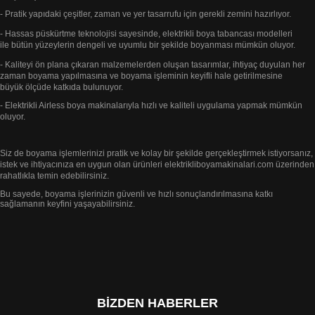
- Pratik yapıdaki çeşitler, zaman ve yer tasarrufu için gerekli zemini hazırlıyor.
- Hassas püskürtme teknolojisi sayesinde, elektrikli boya tabancası modelleri
ile bütün yüzeylerin dengeli ve uyumlu bir
şekilde
boyanması mümkün oluyor.
- Kaliteyi ön plana çıkaran malzemelerden oluşan tasarımlar, ihtiyaç duyulan her
zaman boyama yapılmasına ve boyama
işleminin keyifli
hale getirilmesine
büyük
ölçüde katkıda bulunuyor.
- Elektrikli Airless boya makinalarıyla hızlı ve kaliteli uygulama yapmak mümkün
oluyor.
Siz de boyama işlemlerinizi pratik ve kolay bir şekilde gerçekleştirmek istiyorsanız,
istek ve ihtiyacınıza en uygun
olan ürünleri elektrikliboyamakinalari.com
üzerinden
rahatlıkla temin edebilirsiniz.
Bu sayede, boyama işlerinizin güvenli ve
hızlı sonuçlandırılmasına katkı
sağlamanın keyfini yaşayabilirsiniz.
BIZDEN HABERLER