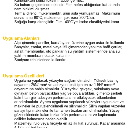
Kürlendikten sonra toksik madde içermez.
Su buharı geçiriminde etkindir. Film nefes aldığından kat altında
nem birikimi oluşmaz.
Termal direnci mükemmeldir, ürün asla yumuşamaz. Maksimum
servis ısısı 90°C, maksimum şok ısısı 200°C’dir.
Soğuğa karşı dirençlidir: Film -40°C’ye kadar elastikiyetini korur.
Uygulama Alanları
Alçı çimento paneller, karo/fayans üzerine uygun astar ile kullanılır.
Banyolar, çatılar, metal veya lifli çimentodan yapılma hafif çatılar,
asfalt membranlar, oto parkların su yalıtım sistemlerinde ana su
yalıtım membranı olarak kullanılır.
Stadyum tribünlerinde kullanılır.
Uygulama Özellikleri
Uygulama yapılacak yüzeyler sağlam olmalıdır. Yüksek basınç
dayanımı 25N/ mm² ve adezyon testi için en az 1.5N/ mmm²
dayanımına sahip olmalıdır. Yüzeydeki gevşek, sökülmüş veya
oynayan beton parçacıkları yağ ve boya artıkları, çimento şerbeti
kalıntıları gibi adezyon performansını etkileyecek etkenlerden
arındırılmalıdır. Ayrıca uygulama yapılacak yüzeyler uygun alet ve
makineler ile pürüzlendirilmeli ve silinmelidir. Silim yapılan yüzeyler
sanayi tipi makineler ile tamamen tozdan arındırılmalıdır. Yüzey
gözeneklerinde kalan tozlar ürün performansını ve kaplamada
delikler kalmasına neden olabilir.
Malzemeyi rulo veya fırçayla en az iki kat sürünüz. Katlar arasında
4-12 saat bekleyiniz.