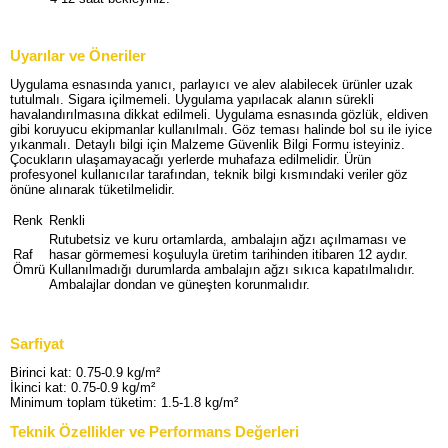
Uyarılar ve Öneriler
Uygulama esnasında yanıcı, parlayıcı ve alev alabilecek ürünler uzak
tutulmalı. Sigara içilmemeli. Uygulama yapılacak alanın sürekli
havalandırılmasına dikkat edilmeli. Uygulama esnasında gözlük, eldiven
gibi koruyucu ekipmanlar kullanılmalı. Göz teması halinde bol su ile iyice
yıkanmalı. Detaylı bilgi için Malzeme Güvenlik Bilgi Formu isteyiniz.
Çocukların ulaşamayacağı yerlerde muhafaza edilmelidir. Ürün
profesyonel kullanıcılar tarafından, teknik bilgi kısmındaki veriler göz
önüne alınarak tüketilmelidir.
Renk
Renkli
Rutubetsiz ve kuru ortamlarda, ambalajın ağzı açılmaması ve
Raf
hasar görmemesi koşuluyla üretim tarihinden itibaren 12 aydır.
Ömrü
Kullanılmadığı durumlarda ambalajın ağzı sıkıca kapatılmalıdır.
Ambalajlar dondan ve güneşten korunmalıdır.
Sarfiyat
Birinci kat: 0.75-0.9 kg/m²
İkinci kat: 0.75-0.9 kg/m²
Minimum toplam tüketim: 1.5-1.8 kg/m²
Teknik Özellikler ve Performans Değerleri