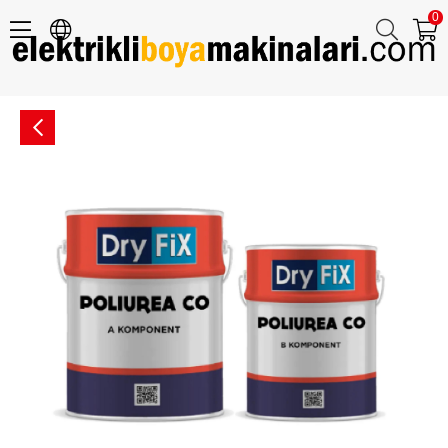
0
POLIUREA CO Polyurea Esaslı Su Yalıtımı