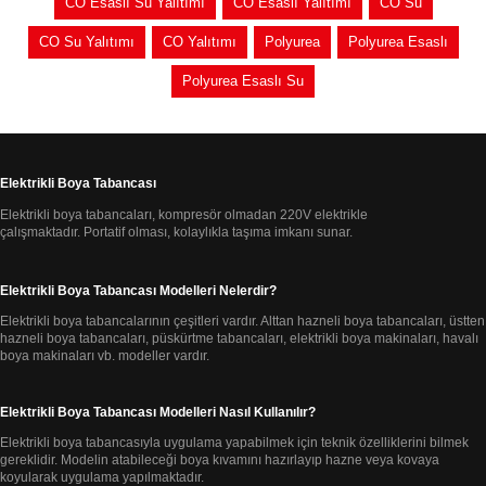
CO Esaslı Su Yalıtımı
CO Esaslı Yalıtımı
CO Su
CO Su Yalıtımı
CO Yalıtımı
Polyurea
Polyurea Esaslı
Polyurea Esaslı Su
Elektrikli Boya Tabancası
Elektrikli boya tabancaları, kompresör olmadan 220V elektrikle
çalışmaktadır.
Portatif olması, kolaylıkla taşıma imkanı sunar.
Elektrikli Boya Tabancası Modelleri Nelerdir?
Elektrikli boya tabancalarının çeşitleri vardır. Alttan hazneli boya tabancaları, üstten
hazneli
boya tabancaları, püskürtme tabancaları,
elektrikli boya makinaları, havalı
boya makinaları
vb. modeller vardır.
Elektrikli Boya Tabancası Modelleri Nasıl Kullanılır?
Elektrikli boya tabancasıyla uygulama yapabilmek için teknik özelliklerini bilmek
gereklidir.
Modelin atabileceği boya kıvamını hazırlayıp
hazne veya kovaya
koyularak uygulama yapılmaktadır.