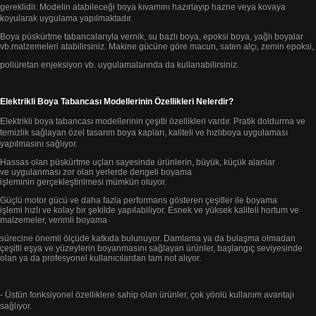
gereklidir.
Modelin atabileceği boya kıvamını hazırlayıp
hazne veya kovaya
koyularak uygulama yapılmaktadır.
Boya püskürtme tabancalarıyla vernik, su bazlı boya,
epoksi boya, yağlı boyalar
vb.
malzemeleri atabilirsiniz.
Makine gücüne göre macun, saten alçı, zemin epoksi,
poliüretan enjeksiyon vb. uygulamalarında da kullanabilirsiniz.
Elektrikli Boya Tabancası Modellerinin Özellikleri Nelerdir?
Elektrikli boya tabancası modellerinin çeşitli özellikleri vardır. Pratik doldurma ve
temizlik sağlayan özel tasarım boya kapları, kaliteli
ve hızlı
boya uygulaması
yapılmasını sağlıyor.
Hassas olan püskürtme uçları sayesinde ürünlerin, büyük, küçük alanlar
ve
uygulanması zor olan yerlerde
dengeli boyama
işleminin gerçekleştirilmesi mümkün oluyor.
Güçlü motor gücü ve daha fazla performans
gösteren çeşitler ile boyama
işlemi
hızlı ve kolay bir şekilde yapılabiliyor. Esnek ve yüksek kaliteli hortum ve
malzemeler, verimli boyama
sürecine önemli ölçüde katkıda bulunuyor.
Damlama ya da bulaşma olmadan
çeşitli eşya ve yüzeylerin boyanmasını sağlayan ürünler,
başlangıç seviyesinde
olan ya da profesyonel
kullanıcılardan tam not alıyor.
- Üstün fonksiyonel özelliklere sahip olan ürünler, çok yönlü kullanım avantajı
sağlıyor.