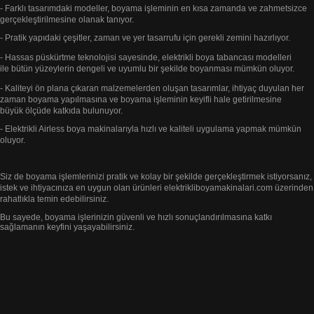
- Farklı tasarımdaki modeller, boyama işleminin en kısa zamanda ve zahmetsizce
gerçekleştirilmesine
olanak tanıyor.
- Pratik yapıdaki çeşitler, zaman ve yer tasarrufu için gerekli zemini hazırlıyor.
- Hassas püskürtme teknolojisi sayesinde, elektrikli boya tabancası modelleri
ile bütün yüzeylerin dengeli ve uyumlu bir
şekilde
boyanması mümkün oluyor.
- Kaliteyi ön plana çıkaran malzemelerden oluşan tasarımlar, ihtiyaç duyulan her
zaman boyama yapılmasına ve boyama
işleminin keyifli
hale getirilmesine
büyük
ölçüde katkıda bulunuyor.
- Elektrikli Airless boya makinalarıyla hızlı ve kaliteli uygulama yapmak mümkün
oluyor.
Siz de boyama işlemlerinizi pratik ve kolay bir şekilde gerçekleştirmek istiyorsanız,
istek ve ihtiyacınıza en uygun
olan ürünleri elektrikliboyamakinalari.com
üzerinden
rahatlıkla temin edebilirsiniz.
Bu sayede, boyama işlerinizin güvenli ve
hızlı sonuçlandırılmasına katkı
sağlamanın keyfini yaşayabilirsiniz.