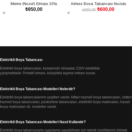
Meme (Nozul) Elması 10'lu
Airless Boya Tabancası Nozulu
₺950,00
₺600,00
(Meme)
₺650,00
SEPETE EKLE
SEPETE EKLE
Elektrikli Boya Tabancası
Elektrikli boya tabancaları, kompresör olmadan 220V elektrikle
çalışmaktadır.
Portatif olması, kolaylıkla taşıma imkanı sunar.
Elektrikli Boya Tabancası Modelleri Nelerdir?
Elektrikli boya tabancalarının çeşitleri vardır. Alttan hazneli boya tabancaları, üstten
hazneli
boya tabancaları, püskürtme tabancaları,
elektrikli boya makinaları, havalı
boya makinaları
vb. modeller vardır.
Elektrikli Boya Tabancası Modelleri Nasıl Kullanılır?
Elektrikli boya tabancasıyla uygulama yapabilmek için teknik özelliklerini bilmek