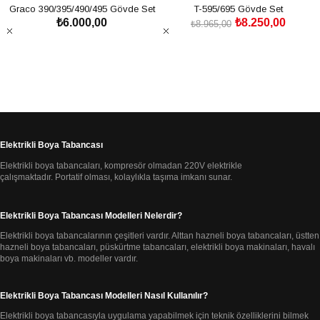
Graco 390/395/490/495 Gövde Set
T-595/695 Gövde Set
₺6.000,00
₺8.250,00
₺8.965,00
SEPETE EKLE
SEPETE EKLE
Elektrikli Boya Tabancası
Elektrikli boya tabancaları, kompresör olmadan 220V elektrikle
çalışmaktadır.
Portatif olması, kolaylıkla taşıma imkanı sunar.
Elektrikli Boya Tabancası Modelleri Nelerdir?
Elektrikli boya tabancalarının çeşitleri vardır. Alttan hazneli boya tabancaları, üstten
hazneli
boya tabancaları, püskürtme tabancaları,
elektrikli boya makinaları, havalı
boya makinaları
vb. modeller vardır.
Elektrikli Boya Tabancası Modelleri Nasıl Kullanılır?
Elektrikli boya tabancasıyla uygulama yapabilmek için teknik özelliklerini bilmek