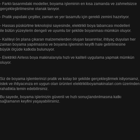
- Farklı tasarımdaki modeller, boyama işleminin en kısa zamanda ve zahmetsizce
gerçekleştirilmesine
olanak tanıyor.
- Pratik yapıdaki çeşitler, zaman ve yer tasarrufu için gerekli zemini hazırlıyor.
- Hassas püskürtme teknolojisi sayesinde, elektrikli boya tabancası modelleri
ile bütün yüzeylerin dengeli ve uyumlu bir
şekilde
boyanması mümkün oluyor.
- Kaliteyi ön plana çıkaran malzemelerden oluşan tasarımlar, ihtiyaç duyulan her
zaman boyama yapılmasına ve boyama
işleminin keyifli
hale getirilmesine
büyük
ölçüde katkıda bulunuyor.
- Elektrikli Airless boya makinalarıyla hızlı ve kaliteli uygulama yapmak mümkün
oluyor.
Siz de boyama işlemlerinizi pratik ve kolay bir şekilde gerçekleştirmek istiyorsanız,
istek ve ihtiyacınıza en uygun
olan ürünleri elektrikliboyamakinalari.com
üzerinden
rahatlıkla temin edebilirsiniz.
Bu sayede, boyama işlerinizin güvenli ve
hızlı sonuçlandırılmasına katkı
sağlamanın keyfini yaşayabilirsiniz.