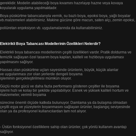
gereklidir.
Modelin atabileceği boya kıvamını hazırlayıp
hazne veya kovaya
koyularak uygulama yapılmaktadır.
Boya püskürtme tabancalarıyla vernik, su bazlı boya,
epoksi boya, yağlı boyalar
vb.
malzemeleri atabilirsiniz.
Makine gücüne göre macun, saten alçı, zemin epoksi,
poliüretan enjeksiyon vb. uygulamalarında da kullanabilirsiniz.
Elektrikli Boya Tabancası Modellerinin Özellikleri Nelerdir?
Elektrikli boya tabancası modellerinin çeşitli özellikleri vardır. Pratik doldurma ve
temizlik sağlayan özel tasarım boya kapları, kaliteli
ve hızlı
boya uygulaması
yapılmasını sağlıyor.
Hassas olan püskürtme uçları sayesinde ürünlerin, büyük, küçük alanlar
ve
uygulanması zor olan yerlerde
dengeli boyama
işleminin gerçekleştirilmesi mümkün oluyor.
Güçlü motor gücü ve daha fazla performans
gösteren çeşitler ile boyama
işlemi
hızlı ve kolay bir şekilde yapılabiliyor. Esnek ve yüksek kaliteli hortum ve
malzemeler, verimli boyama
sürecine önemli ölçüde katkıda bulunuyor.
Damlama ya da bulaşma olmadan
çeşitli eşya ve yüzeylerin boyanmasını sağlayan ürünler,
başlangıç seviyesinde
olan ya da profesyonel
kullanıcılardan tam not alıyor.
- Üstün fonksiyonel özelliklere sahip olan ürünler, çok yönlü kullanım avantajı
sağlıyor.